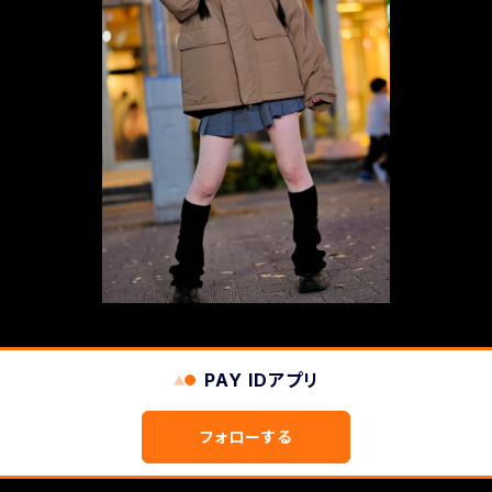
SOLD OUT
着数限定【Rebelde】warm shell jacket -letter lo
go-
¥17,200
PAY IDアプリ
フォローする