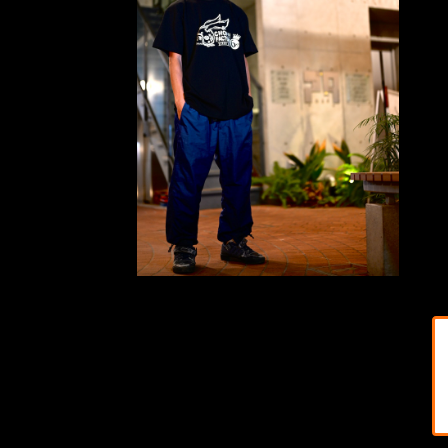
SOLD OUT
【復刻】Tシャツ【chop!!!factory】-Skull Rabbit-
¥4,980