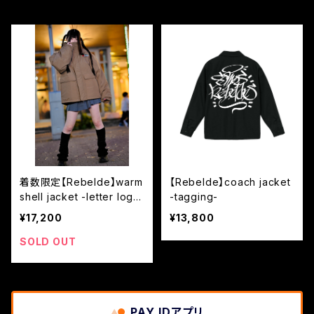
着数限定【Rebelde】warm
【Rebelde】coach jacket
shell jacket -letter logo
-tagging-
-
¥17,200
¥13,800
SOLD OUT
PAY IDアプリ