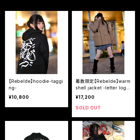
【Rebelde】hoodie-taggi
着数限定【Rebelde】warm
ng-
shell jacket -letter logo
-
¥10,800
¥17,200
SOLD OUT